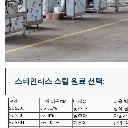
스테인리스 스틸 원료 선택:
모델
니켈 이온(%)
내식성
적용 
SUS201
3.5-5.5%
낮추다
장식 필
SUS301
6%-8%
낮추다
자동차 
SUS304
8%-10.5%
가운데
산업, 