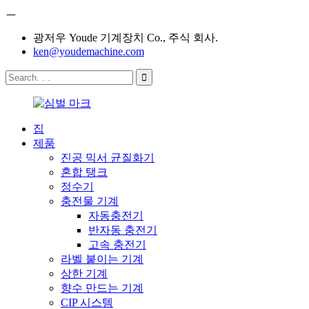
ㅡ
광저우 Youde 기계장치 Co., 주식 회사.
ken@youdemachine.com
집
제품
진공 믹서 균질화기
혼합 탱크
정수기
충전물 기계
자동충전기
반자동 충전기
고속 충전기
라벨 붙이는 기계
상한 기계
향수 만드는 기계
CIP 시스템