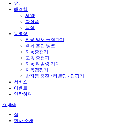
요디
해결책
제약
화장품
음식
동영상
진공 믹서 균질화기
액체 혼합 탱크
자동충전기
고속 충전기
자동 라벨링 기계
자동캡핑기
반자동 충전 / 라벨링 / 캡핑기
서비스
이벤트
연락하다
English
집
회사 소개