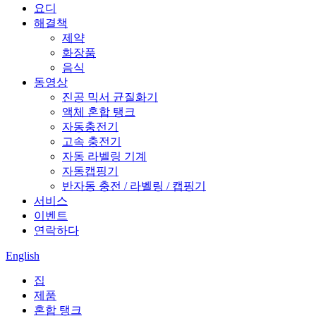
요디
해결책
제약
화장품
음식
동영상
진공 믹서 균질화기
액체 혼합 탱크
자동충전기
고속 충전기
자동 라벨링 기계
자동캡핑기
반자동 충전 / 라벨링 / 캡핑기
서비스
이벤트
연락하다
English
집
제품
혼합 탱크