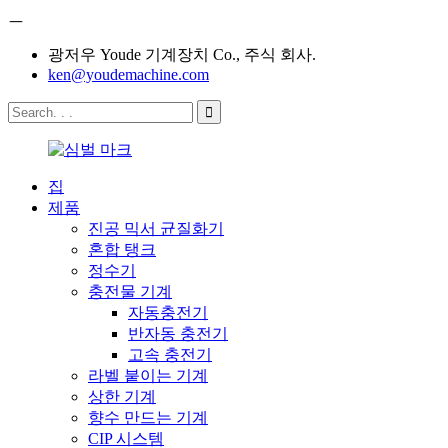
ㅡ
광저우 Youde 기계장치 Co., 주식 회사.
ken@youdemachine.com
집
제품
진공 믹서 균질화기
혼합 탱크
정수기
충전물 기계
자동충전기
반자동 충전기
고속 충전기
라벨 붙이는 기계
상한 기계
향수 만드는 기계
CIP 시스템