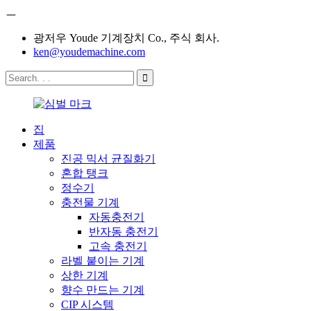
ㅡ
광저우 Youde 기계장치 Co., 주식 회사.
ken@youdemachine.com
집
제품
진공 믹서 균질화기
혼합 탱크
정수기
충전물 기계
자동충전기
반자동 충전기
고속 충전기
라벨 붙이는 기계
상한 기계
향수 만드는 기계
CIP 시스템