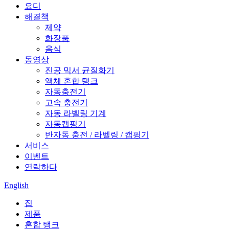
요디
해결책
제약
화장품
음식
동영상
진공 믹서 균질화기
액체 혼합 탱크
자동충전기
고속 충전기
자동 라벨링 기계
자동캡핑기
반자동 충전 / 라벨링 / 캡핑기
서비스
이벤트
연락하다
English
집
제품
혼합 탱크